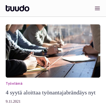
Siirry
sisältöön
Työelämä
4 syytä aloittaa työnantajabrändäys nyt
9.11.2021