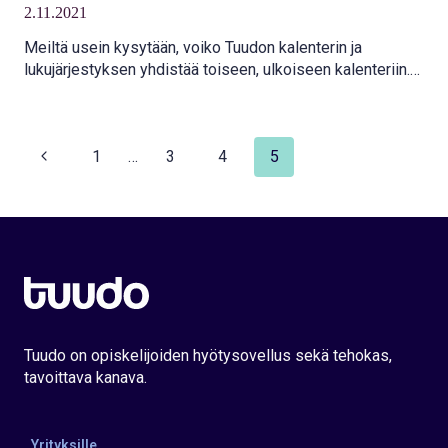
2.11.2021
Meiltä usein kysytään, voiko Tuudon kalenterin ja
lukujärjestyksen yhdistää toiseen, ulkoiseen kalenteriin.
Kyllä voi!
Edellinen
1
…
3
4
5
Sivunavigointi
sivu
Tuudo on opiskelijoiden hyötysovellus sekä tehokas,
tavoittava kanava.
Yrityksille