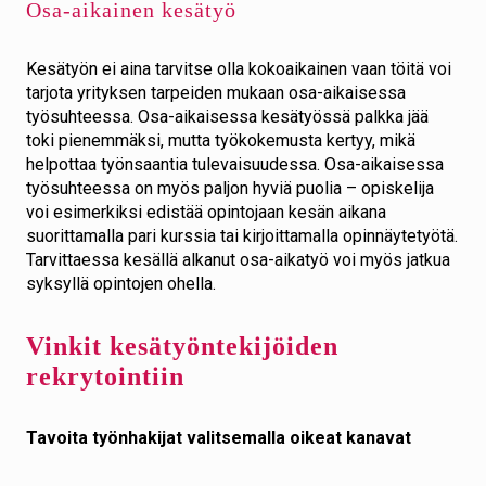
Osa-aikainen kesätyö
Kesätyön ei aina tarvitse olla kokoaikainen vaan töitä voi
tarjota yrityksen tarpeiden mukaan osa-aikaisessa
työsuhteessa. Osa-aikaisessa kesätyössä palkka jää
toki pienemmäksi, mutta työkokemusta kertyy, mikä
helpottaa työnsaantia tulevaisuudessa. Osa-aikaisessa
työsuhteessa on myös paljon hyviä puolia – opiskelija
voi esimerkiksi edistää opintojaan kesän aikana
suorittamalla pari kurssia tai kirjoittamalla opinnäytetyötä.
Tarvittaessa kesällä alkanut osa-aikatyö voi myös jatkua
syksyllä opintojen ohella.
Vinkit kesätyöntekijöiden
rekrytointiin
Tavoita työnhakijat valitsemalla oikeat kanavat