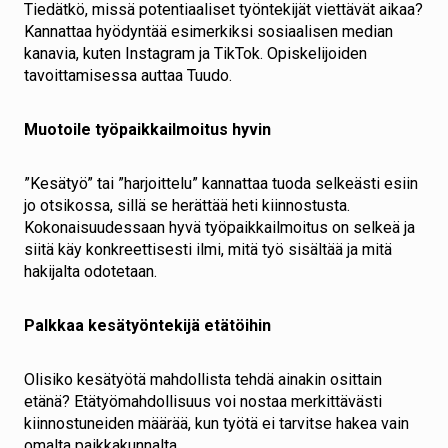
Tiedätkö, missä potentiaaliset työntekijät viettävät aikaa?
Kannattaa hyödyntää esimerkiksi sosiaalisen median
kanavia, kuten Instagram ja TikTok. Opiskelijoiden
tavoittamisessa auttaa
Tuudo.
Muotoile työpaikkailmoitus hyvin
”Kesätyö” tai ”harjoittelu” kannattaa tuoda selkeästi esiin
jo otsikossa, sillä se herättää heti kiinnostusta.
Kokonaisuudessaan hyvä työpaikkailmoitus on selkeä ja
siitä käy konkreettisesti ilmi, mitä työ sisältää ja mitä
hakijalta odotetaan.
Palkkaa kesätyöntekijä etätöihin
Olisiko kesätyötä mahdollista tehdä ainakin osittain
etänä? Etätyömahdollisuus voi nostaa merkittävästi
kiinnostuneiden määrää, kun työtä ei tarvitse hakea vain
omalta paikkakunnalta.