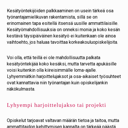
Kesätyöntekijöiden palkkaaminen on usein tärkeä osa
työnantajamielikuvan rakentamista, sillä se on
erinomainen tapa esitellä itsensä uusille ammattilaisille.
Kesätyömahdollisuuksia on onneksi monia ja koko kesän
kestävä täysipäiväinen kesätyö ei kuitenkaan ole ainoa
vaihtoehto, jos haluaa tavoittaa korkeakouluopiskelijoita.
Voi olla, että teillä ei ole mahdollisuutta palkata
kesätyöntekijää koko kesäksi, mutta tarvetta apukäsille
voisi kuitenkin olla kiireisimmälle loma-ajalle.
Lyhyemmätkin harjoittelujaksot ja osa-aikaiset työsuhteet
ovat kannattavia niin työnantajan kuin opiskelijankin
näkökulmasta.
Lyhyempi harjoittelujakso tai projekti
Opiskelut tarjoavat valtavan määrän tietoa ja taitoa, mutta
ammattitaidon kehittymisen kannalta on tärkeää päästä