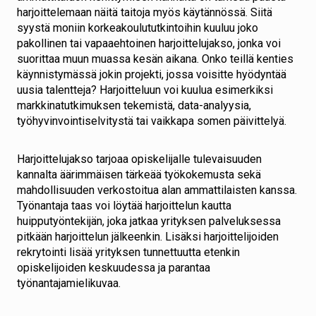
harjoittelemaan näitä taitoja myös käytännössä. Siitä
syystä moniin korkeakoulututkintoihin kuuluu joko
pakollinen tai vapaaehtoinen harjoittelujakso, jonka voi
suorittaa muun muassa kesän aikana. Onko teillä kenties
käynnistymässä jokin projekti, jossa voisitte hyödyntää
uusia talentteja? Harjoitteluun voi kuulua esimerkiksi
markkinatutkimuksen tekemistä, data-analyysia,
työhyvinvointiselvitystä tai vaikkapa somen päivittelyä.
Harjoittelujakso tarjoaa opiskelijalle tulevaisuuden
kannalta äärimmäisen tärkeää työkokemusta sekä
mahdollisuuden verkostoitua alan ammattilaisten kanssa.
Työnantaja taas voi löytää harjoittelun kautta
huipputyöntekijän, joka jatkaa yrityksen palveluksessa
pitkään harjoittelun jälkeenkin. Lisäksi harjoittelijoiden
rekrytointi lisää yrityksen tunnettuutta etenkin
opiskelijoiden keskuudessa ja parantaa
työnantajamielikuvaa.