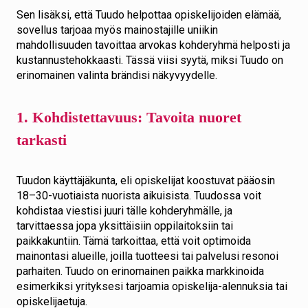
Sen lisäksi, että Tuudo helpottaa opiskelijoiden elämää,
sovellus tarjoaa myös mainostajille uniikin
mahdollisuuden tavoittaa arvokas kohderyhmä helposti ja
kustannustehokkaasti. Tässä viisi syytä, miksi Tuudo on
erinomainen valinta brändisi näkyvyydelle.
1. Kohdistettavuus: Tavoita nuoret
tarkasti
Tuudon käyttäjäkunta, eli opiskelijat koostuvat pääosin
18–30-vuotiaista nuorista aikuisista. Tuudossa voit
kohdistaa viestisi juuri tälle kohderyhmälle, ja
tarvittaessa jopa yksittäisiin oppilaitoksiin tai
paikkakuntiin. Tämä tarkoittaa, että voit optimoida
mainontasi alueille, joilla tuotteesi tai palvelusi resonoi
parhaiten. Tuudo on erinomainen paikka markkinoida
esimerkiksi yrityksesi tarjoamia opiskelija-alennuksia tai
opiskelijaetuja.