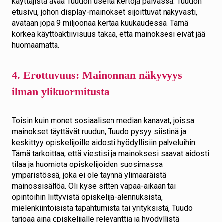
käyttäjistä avaa Tuudon useita kertoja päivässä. Tuudon
etusivu, johon display-mainokset sijoittuvat näkyvästi,
avataan jopa 9 miljoonaa kertaa kuukaudessa. Tämä
korkea käyttöaktiivisuus takaa, että mainoksesi eivät jää
huomaamatta.
4. Erottuvuus: Mainonnan näkyvyys
ilman ylikuormitusta
Toisin kuin monet sosiaalisen median kanavat, joissa
mainokset täyttävät ruudun, Tuudo pysyy siistinä ja
keskittyy opiskelijoille aidosti hyödyllisiin palveluihin.
Tämä tarkoittaa, että viestisi ja mainoksesi saavat aidosti
tilaa ja huomiota opiskelijoiden suosimassa
ympäristössä, joka ei ole täynnä ylimääräistä
mainossisältöä. Oli kyse sitten vapaa-aikaan tai
opintoihin liittyvistä opiskelija-alennuksista,
mielenkiintoisista tapahtumista tai yrityksistä, Tuudo
tarjoaa aina opiskelijalle relevanttia ja hyödyllistä