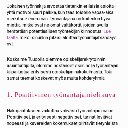
Jokainen työnhakija arvostaa tietenkin erilaisia asioita –
yhtä motivoi suuri palkka, kun taas toiselle vapaa-aika
merkitsee enemmän. Työnantajana on kuitenkin hyvä
miettiä, mitkä ovat ne omat valttikortit, joiden avulla
herätetään potentiaalisen työntekijän kiinnostus.
Lue
täältä
, miksi sinunkin pitäisi aloittaa työnantajabrändäys
nyt.
Koska me Tuudolla olemme opiskelijarekrytoinnin
asiantuntijoita, olemme nostaneet esiin neljä työnantajan
kilpailuetua erityisesti opiskelijan näkökulmasta. Toki
samat teemat koskevat myös muita kohderyhmiä.
1. Positiivinen työnantajamielikuva
Hakupäätökseen vaikuttaa vahvasti työnantajan maine.
Positiiviset, ja erityisesti negatiiviset, tarinat leviävät
nopeasti ja kavereiden kokemukset piirtävät tietynlaista