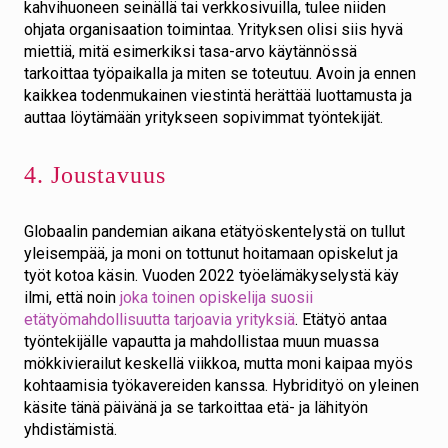
kahvihuoneen seinällä tai verkkosivuilla, tulee niiden
ohjata organisaation toimintaa. Yrityksen olisi siis hyvä
miettiä, mitä esimerkiksi tasa-arvo käytännössä
tarkoittaa työpaikalla ja miten se toteutuu. Avoin ja ennen
kaikkea todenmukainen viestintä herättää luottamusta ja
auttaa löytämään yritykseen sopivimmat työntekijät.
4. Joustavuus
Globaalin pandemian aikana etätyöskentelystä on tullut
yleisempää, ja moni on tottunut hoitamaan opiskelut ja
työt kotoa käsin. Vuoden 2022 työelämäkyselystä käy
ilmi, että noin
joka toinen opiskelija suosii
etätyömahdollisuutta tarjoavia yrityksiä
. Etätyö antaa
työntekijälle vapautta ja mahdollistaa muun muassa
mökkivierailut keskellä viikkoa, mutta moni kaipaa myös
kohtaamisia työkavereiden kanssa. Hybridityö on yleinen
käsite tänä päivänä ja se tarkoittaa etä- ja lähityön
yhdistämistä.