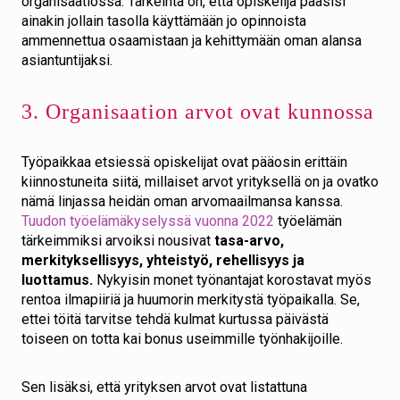
organisaatiossa. Tärkeintä on, että opiskelija pääsisi
ainakin jollain tasolla käyttämään jo opinnoista
ammennettua osaamistaan ja kehittymään oman alansa
asiantuntijaksi.
3. Organisaation arvot ovat kunnossa
Työpaikkaa etsiessä opiskelijat ovat pääosin erittäin
kiinnostuneita siitä, millaiset arvot yrityksellä on ja ovatko
nämä linjassa heidän oman arvomaailmansa kanssa.
Tuudon työelämäkyselyssä vuonna 2022
työelämän
tärkeimmiksi arvoiksi nousivat
tasa-arvo,
merkityksellisyys, yhteistyö, rehellisyys ja
luottamus.
Nykyisin monet työnantajat korostavat myös
rentoa ilmapiiriä ja huumorin merkitystä työpaikalla. Se,
ettei töitä tarvitse tehdä kulmat kurtussa päivästä
toiseen on totta kai bonus useimmille työnhakijoille.
Sen lisäksi, että yrityksen arvot ovat listattuna