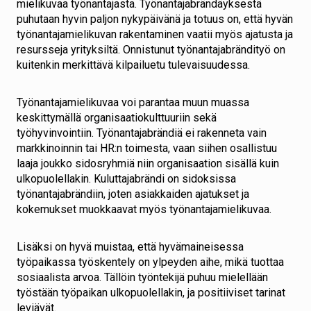
mielikuvaa työnantajasta. Työnantajabrändäyksestä
puhutaan hyvin paljon nykypäivänä ja totuus on, että hyvän
työnantajamielikuvan rakentaminen vaatii myös ajatusta ja
resursseja yrityksiltä. Onnistunut työnantajabrändityö on
kuitenkin merkittävä kilpailuetu tulevaisuudessa.
Työnantajamielikuvaa voi parantaa muun muassa
keskittymällä organisaatiokulttuuriin sekä
työhyvinvointiin. Työnantajabrändiä ei rakenneta vain
markkinoinnin tai HR:n toimesta, vaan siihen osallistuu
laaja joukko sidosryhmiä niin organisaation sisällä kuin
ulkopuolellakin. Kuluttajabrändi on sidoksissa
työnantajabrändiin, joten asiakkaiden ajatukset ja
kokemukset muokkaavat myös työnantajamielikuvaa.
Lisäksi on hyvä muistaa, että hyvämaineisessa
työpaikassa työskentely on ylpeyden aihe, mikä tuottaa
sosiaalista arvoa. Tällöin työntekijä puhuu mielellään
työstään työpaikan ulkopuolellakin, ja positiiviset tarinat
leviävät.