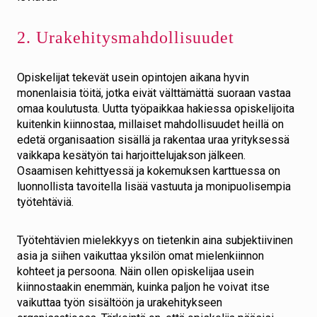
2. Urakehitysmahdollisuudet
Opiskelijat tekevät usein opintojen aikana hyvin
monenlaisia töitä, jotka eivät välttämättä suoraan vastaa
omaa koulutusta. Uutta työpaikkaa hakiessa opiskelijoita
kuitenkin kiinnostaa, millaiset mahdollisuudet heillä on
edetä organisaation sisällä ja rakentaa uraa yrityksessä
vaikkapa kesätyön tai harjoittelujakson jälkeen.
Osaamisen kehittyessä ja kokemuksen karttuessa on
luonnollista tavoitella lisää vastuuta ja monipuolisempia
työtehtäviä.
Työtehtävien mielekkyys on tietenkin aina subjektiivinen
asia ja siihen vaikuttaa yksilön omat mielenkiinnon
kohteet ja persoona. Näin ollen opiskelijaa usein
kiinnostaakin enemmän, kuinka paljon he voivat itse
vaikuttaa työn sisältöön ja urakehitykseen