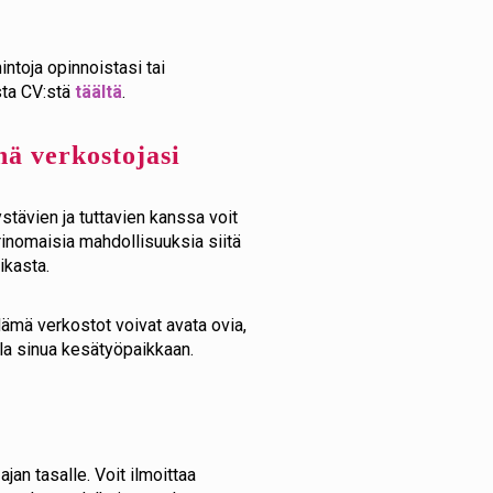
intoja opinnoistasi tai
sta CV:stä
täältä
.
nä verkostojasi
stävien ja tuttavien kanssa voit
erinomaisia mahdollisuuksia siitä
ikasta.
. Nämä verkostot voivat avata ovia,
ella sinua kesätyöpaikkaan.
ajan tasalle. Voit ilmoittaa