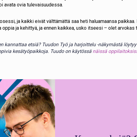
i avata ovia tulevaisuudessa.
osessi, ja kaikki eivät välttämättä saa heti haluamaansa paikkaa.
oppia ja kehittyä, ja ennen kaikkea, usko itseesi – olet arvokas t
ten kannattaa etsiä? Tuudon Työ ja harjoittelu -näkymästä löyty
 sopivia kesätyöpaikkoja. Tuudo on käytössä
näissä oppilaitoksis