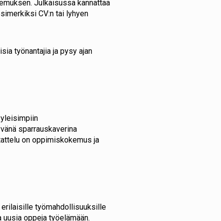
akemuksen. Julkaisussa kannattaa
esimerkiksi CV:n tai lyhyen
ia työnantajia ja pysy ajan
 yleisimpiin
hyvänä sparrauskaverina
stattelu on oppimiskokemus ja
 erilaisille työmahdollisuuksille
a uusia oppeja työelämään.