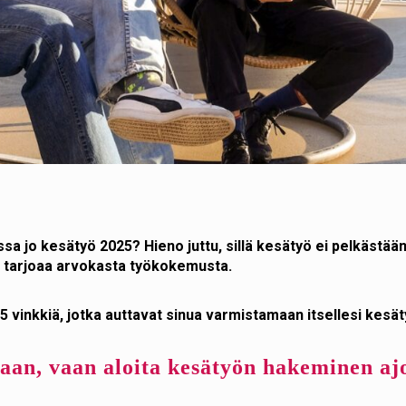
rissa jo kesätyö 2025? Hieno juttu, sillä kesätyö ei pelkästä
ja tarjoaa arvokasta työkokemusta.
5 vinkkiä, jotka auttavat sinua varmistamaan itsellesi kesä
maan, vaan aloita kesätyön hakeminen aj