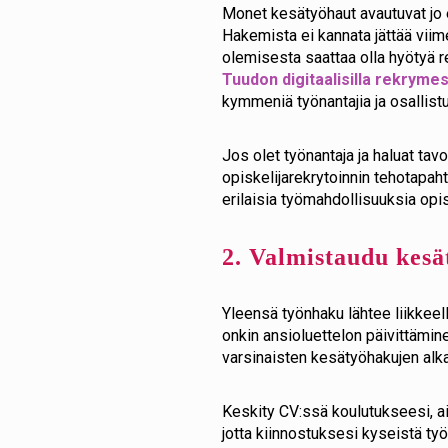
Monet kesätyöhaut avautuvat jo en
Hakemista ei kannata jättää viim
olemisesta saattaa olla hyötyä 
Tuudon digitaalisilla rekrymes
kymmeniä työnantajia ja osallistu
Jos olet työnantaja ja haluat tav
opiskelijarekrytoinnin tehotap
erilaisia työmahdollisuuksia opis
2. Valmistaudu kes
Yleensä työnhaku lähtee liikkee
onkin ansioluettelon päivittämin
varsinaisten kesätyöhakujen alk
Keskity CV:ssä koulutukseesi, a
jotta kiinnostuksesi kyseistä ty