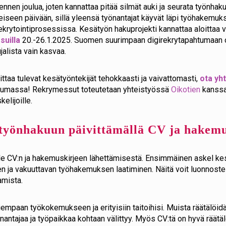
nen joulua, joten kannattaa pitää silmät auki ja seurata työnhakus
eiseen päivään, sillä yleensä työnantajat käyvät läpi työhakemuks
rekrytointiprosessissa. Kesätyön hakuprojekti kannattaa aloittaa
suilla
20.-26.1.2025. Suomen suurimpaan digirekrytapahtumaan o
jalista vain kasvaa.
oittaa tulevat kesätyöntekijät tehokkaasti ja vaivattomasti,
ota yh
ahtumassa! Rekrymessut toteutetaan yhteistyössä
Oikotien
kanssa 
kelijoille.
ätyönhakuun päivittämällä CV ja hakemu
lle CV:n ja hakemuskirjeen lähettämisestä. Ensimmäinen askel k
en ja vakuuttavan työhakemuksen laatiminen. Näitä voit luonnostel
amista.
iempaan työkokemukseen ja erityisiin taitoihisi. Muista räätälöi
önantajaa ja työpaikkaa kohtaan välittyy. Myös CV:tä on hyvä räät