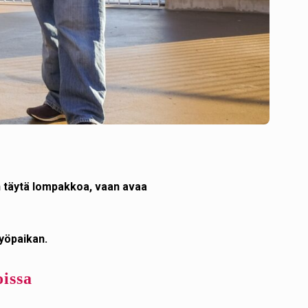
än täytä lompakkoa, vaan avaa
työpaikan.
oissa