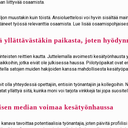
an liittyvää osaamista.
jon muustakin kuin töistä. Ansioluettelosi voi hyvin sisältää main
ittäneet työssä relevanttia osaamista. Lue lisää osaamispohjaise
ä yllättävästäkin paikasta, joten hyödyn
nteisten reittien kautta. Juttelemalla avoimesti kesätyönhausta y
paikkoihin, jotka eivät ole julkisessa haussa. Piilotyöpaikat ovat 
aistella satojen muiden hakijoiden kanssa mahdollisesta kesätyöpa
oit olla yhteydessä opettajiin, entisiin työnantajiin ja kollegoihin
atat yllättyä siitä, kuinka moni voi tarjota vinkkejä tai jopa suosit
lisen median voimaa kesätyönhaussa
nava tavoittaa potentiaalisia työnantajia, joten päivitä profiilisi 