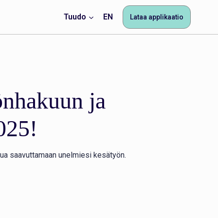
Tuudo
EN
Lataa applikaatio
yönhakuun ja
2025!
inua saavuttamaan unelmiesi kesätyön.