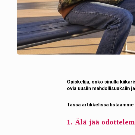
Opiskelija, onko sinulla kiika
ovia uusiin mahdollisuuksiin 
Tässä artikkelissa listaamme 
1. Älä jää odottele