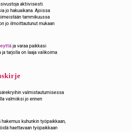
ivustoja aktiivisesti.
ia jo hakuaikana. Ajoissa
 viimeistään tammikuussa
n jo ilmoittautunut mukaan
teyttä
ja varaa paikkasi
ja tarjolla on laaja valikoima
skirje
esärekryihin valmistautumisessa
la valmiiksi jo ennen
dä hakemus kuhunkin työpaikkaan,
älöidä haettavaan työpaikkaan