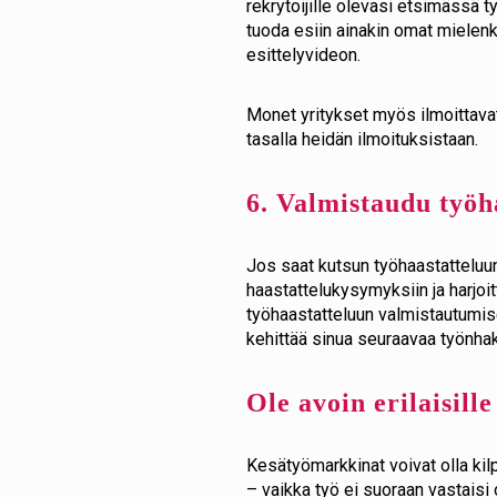
rekrytoijille olevasi etsimässä
tuoda esiin ainakin omat mielenk
esittelyvideon.
Monet yritykset myös ilmoittavat
tasalla heidän ilmoituksistaan.
6. Valmistaudu työh
Jos saat kutsun työhaastatteluun
haastattelukysymyksiin ja harjoi
työhaastatteluun valmistautumis
kehittää sinua seuraavaa työnha
Ole avoin erilaisill
Kesätyömarkkinat voivat olla kilp
– vaikka työ ei suoraan vastaisi