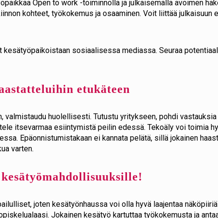
 työpaikkaa Open to work -toiminnolla ja julkaisemalla avoimen h
iinnon kohteet, työkokemus ja osaaminen. Voit liittää julkaisuun 
 kesätyöpaikoistaan sosiaalisessa mediassa. Seuraa potentiaalis
aastatteluihin etukäteen
, valmistaudu huolellisesti. Tutustu yritykseen, pohdi vastauksia
ttele itsevarmaa esiintymistä peilin edessä. Tekoäly voi toimia 
essa. Epäonnistumistakaan ei kannata pelätä, sillä jokainen haa
kua varten.
e kesätyömahdollisuuksille!
ailulliset, joten kesätyönhaussa voi olla hyvä laajentaa näköpiiriä
 opiskelualaasi. Jokainen kesätyö kartuttaa työkokemusta ja anta