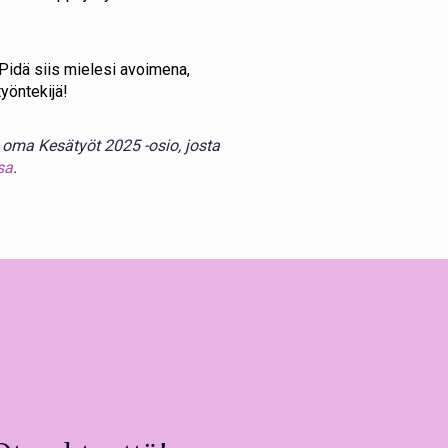
 Pidä siis mielesi avoimena,
yöntekijä!
y oma Kesätyöt 2025 -osio, josta
sa
.