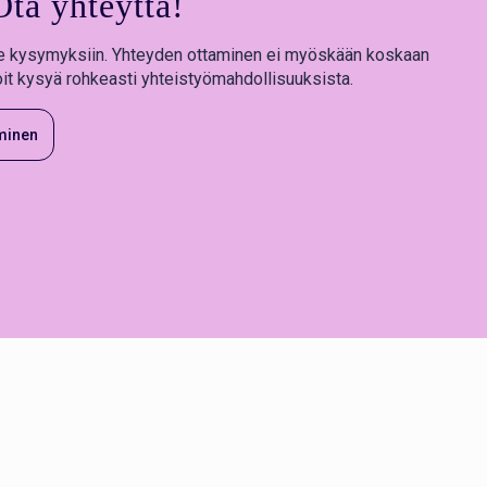
ta yhteyttä!
 kysymyksiin. Yhteyden ottaminen ei myöskään koskaan
oit kysyä rohkeasti yhteistyömahdollisuuksista.
minen