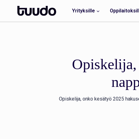
Siirry
sisältöön
Yrityksille
Oppilaitoksil
Opiskelija,
napp
Opiskelija, onko kesätyö 2025 hakuse