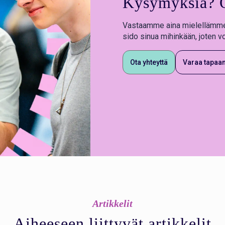
Kysymyksiä? O
Vastaamme aina mielellämme
sido sinua mihinkään, joten v
Ota yhteyttä
Varaa tapaa
Artikkelit
Aiheeseen liittyvät artikkelit