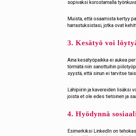
sopivaksi korostamalla työnkuva
Muista, että osaamista kertyy pal
harrastuksistasi, jotka ovat keh
3. Kesätyö voi löyty
Aina kesätyöpaikka ei aukea peri
törmätä niin sanottuihin piilotyö
syystä, että sinun ei tarvitse t
Lähipiirin ja kavereiden lisäksi v
joista et ole edes tietoinen ja sa
4. Hyödynnä sosiaa
Esimerkiksi LinkedIn on tehokas ka