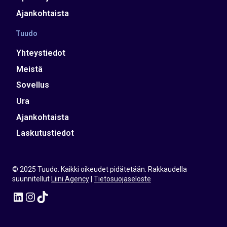
Ajankohtaista
Tuudo
Yhteystiedot
Meistä
Sovellus
Ura
Ajankohtaista
Laskutustiedot
© 2025 Tuudo. Kaikki oikeudet pidätetään. Rakkaudella
suunnitellut
Liini Agency
|
Tietosuojaseloste
LinkedIn
Instagram
TikTok