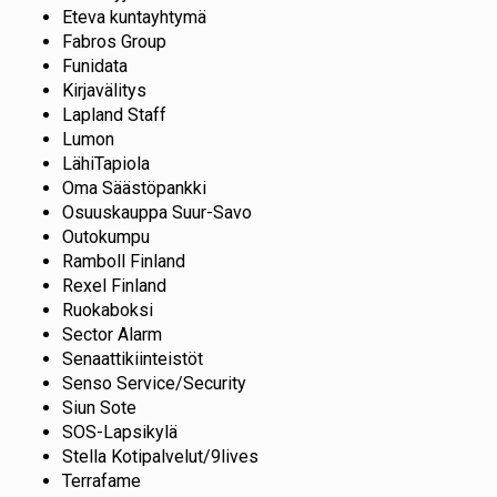
Eteva kuntayhtymä
Fabros Group
Funidata
Kirjavälitys
Lapland Staff
Lumon
LähiTapiola
Oma Säästöpankki
Osuuskauppa Suur-Savo
Outokumpu
Ramboll Finland
Rexel Finland
Ruokaboksi
Sector Alarm
Senaattikiinteistöt
Senso Service/Security
Siun Sote
SOS-Lapsikylä
Stella Kotipalvelut/9lives
Terrafame