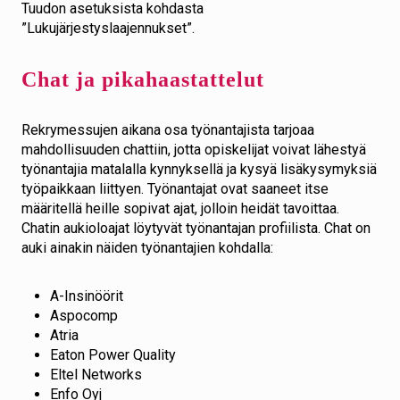
Tuudon asetuksista kohdasta
”Lukujärjestyslaajennukset”.
Chat ja pikahaastattelut
Rekrymessujen aikana osa työnantajista tarjoaa
mahdollisuuden chattiin, jotta opiskelijat voivat lähestyä
työnantajia matalalla kynnyksellä ja kysyä lisäkysymyksiä
työpaikkaan liittyen. Työnantajat ovat saaneet itse
määritellä heille sopivat ajat, jolloin heidät tavoittaa.
Chatin aukioloajat löytyvät työnantajan profiilista. Chat on
auki ainakin näiden työnantajien kohdalla:
A-Insinöörit
Aspocomp
Atria
Eaton Power Quality
Eltel Networks
Enfo Oyj