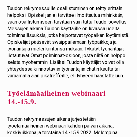
Tuudon rekrymessuille osallistuminen on tehty erittäin
helpoksi. Opiskelijan ei tarvitse ilmoittautua mihinkään,
vaan osallistumiseen tarvitaan vain tuttu Tuudo-sovellus.
Messujen aikana Tuudon käyttäjille on luvassa useita
toiminnallisuuksia, jotka helpottavat työpaikan löytämistä.
Opiskelijat pääsevät swaippailemaan työpaikkoja ja
työnantajia mielenkiintonsa mukaan. Tykätyt työnantajat
listautuvat Omat poiminnat-osioon, josta niitä on helppo
selata myöhemmin. Lisäksi Tuudon käyttäjät voivat olla
yhteydessä kiinnostaviin työnantajiin chatin kautta tai
varaamalla ajan pikatreffeille, eli lyhyeen haastatteluun.
Työelämäaiheinen webinaari
14.-15.9.
Tuudon rekrymessujen aikana järjestetään
työelämäaiheinen webinaari kahden päivän aikana
,
keskiviikkona ja torstaina 14.-15.9.2022. Molempina