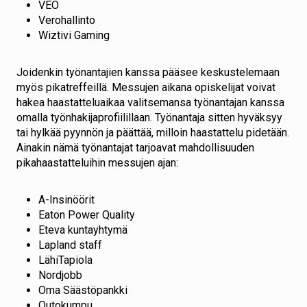
VEO
Verohallinto
Wiztivi Gaming
Joidenkin työnantajien kanssa pääsee keskustelemaan
myös pikatreffeillä. Messujen aikana opiskelijat voivat
hakea haastatteluaikaa valitsemansa työnantajan kanssa
omalla työnhakijaprofiilillaan. Työnantaja sitten hyväksyy
tai hylkää pyynnön ja päättää, milloin haastattelu pidetään.
Ainakin nämä työnantajat tarjoavat mahdollisuuden
pikahaastatteluihin messujen ajan:
A-Insinöörit
Eaton Power Quality
Eteva kuntayhtymä
Lapland staff
LähiTapiola
Nordjobb
Oma Säästöpankki
Outokumpu