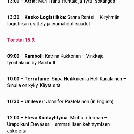
13:00 – Atria:
Mari Fränti-Huhtala ja Tytti Isokangas
13:30 – Kesko Logistiikka:
Sanna Rantsi – K-ryhmän
logistiikan esittely ja työmahdollisuudet
Torstai 15.9.
09:00 – Ramboll:
Katrina Kukkonen – Vinkkejä
työnhakuun by Ramboll
10:00 – Terrafame:
Sirpa Heikkinen ja Heli Karjalainen –
Sinulla on kyky. Käytä sitä.
10:30 – Unilever:
Jennifer Paatelainen (in English)
12:00 – Eteva Kuntayhtymä:
Minttu Istermaa –
Urapolkuni Etevassa – ammatillisen kehittymisen
askeleita