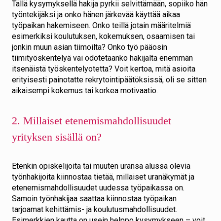
Tällä kysymyksellä hakija pyrkii selvittämään, sopiiko hän
työntekijäksi ja onko hänen järkevää käyttää aikaa
työpaikan hakemiseen. Onko teillä jotain määritelmiä
esimerkiksi koulutuksen, kokemuksen, osaamisen tai
jonkin muun asian tiimoilta? Onko työ pääosin
tiimityöskentelyä vai odotetaanko hakijalta enemmän
itsenäistä työskentelyotetta? Voit kertoa, mitä asioita
erityisesti painotatte rekrytointipäätöksissä, oli se sitten
aikaisempi kokemus tai korkea motivaatio.
2. Millaiset etenemismahdollisuudet
yrityksen sisällä on?
Etenkin opiskelijoita tai muuten uransa alussa olevia
työnhakijoita kiinnostaa tietää, millaiset uranäkymät ja
etenemismahdollisuudet uudessa työpaikassa on.
Samoin työnhakijaa saattaa kiinnostaa työpaikan
tarjoamat kehittämis- ja koulutusmahdollisuudet.
Esimerkkien kautta on usein helppo kysymykseen – voit