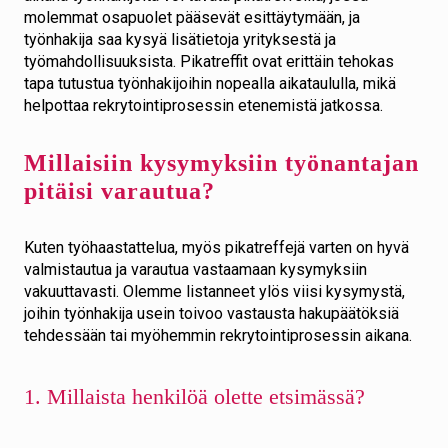
molemmat osapuolet pääsevät esittäytymään, ja
työnhakija saa kysyä lisätietoja yrityksestä ja
työmahdollisuuksista. Pikatreffit ovat erittäin tehokas
tapa tutustua työnhakijoihin nopealla aikataululla, mikä
helpottaa rekrytointiprosessin etenemistä jatkossa.
Millaisiin kysymyksiin työnantajan
pitäisi varautua?
Kuten työhaastattelua, myös pikatreffejä varten on hyvä
valmistautua ja varautua vastaamaan kysymyksiin
vakuuttavasti. Olemme listanneet ylös viisi kysymystä,
joihin työnhakija usein toivoo vastausta hakupäätöksiä
tehdessään tai myöhemmin rekrytointiprosessin aikana.
1. Millaista henkilöä olette etsimässä?