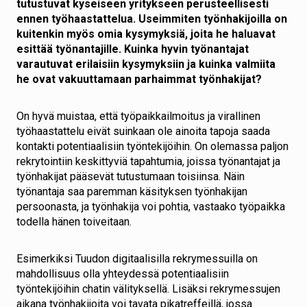
tutustuvat kyseiseen yritykseen perusteellisesti
ennen työhaastattelua. Useimmiten työnhakijoilla on
kuitenkin myös omia kysymyksiä, joita he haluavat
esittää työnantajille. Kuinka hyvin työnantajat
varautuvat erilaisiin kysymyksiin ja kuinka valmiita
he ovat vakuuttamaan parhaimmat työnhakijat?
On hyvä muistaa, että työpaikkailmoitus ja virallinen
työhaastattelu eivät suinkaan ole ainoita tapoja saada
kontakti potentiaalisiin työntekijöihin. On olemassa paljon
rekrytointiin keskittyviä tapahtumia, joissa työnantajat ja
työnhakijat pääsevät tutustumaan toisiinsa. Näin
työnantaja saa paremman käsityksen työnhakijan
persoonasta, ja työnhakija voi pohtia, vastaako työpaikka
todella hänen toiveitaan.
Esimerkiksi Tuudon digitaalisilla rekrymessuilla on
mahdollisuus olla yhteydessä potentiaalisiin
työntekijöihin chatin välityksellä. Lisäksi rekrymessujen
aikana työnhakijoita voi tavata pikatreffeillä, jossa