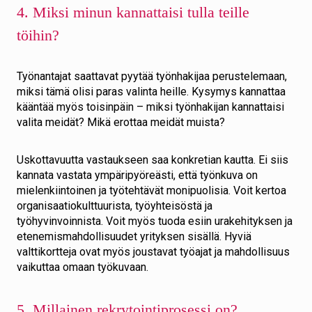
4. Miksi minun kannattaisi tulla teille
töihin?
Työnantajat saattavat pyytää työnhakijaa perustelemaan,
miksi tämä olisi paras valinta heille. Kysymys kannattaa
kääntää myös toisinpäin – miksi työnhakijan kannattaisi
valita meidät? Mikä erottaa meidät muista?
Uskottavuutta vastaukseen saa konkretian kautta. Ei siis
kannata vastata ympäripyöreästi, että työnkuva on
mielenkiintoinen ja työtehtävät monipuolisia. Voit kertoa
organisaatiokulttuurista, työyhteisöstä ja
työhyvinvoinnista. Voit myös tuoda esiin urakehityksen ja
etenemismahdollisuudet yrityksen sisällä. Hyviä
valttikortteja ovat myös joustavat työajat ja mahdollisuus
vaikuttaa omaan työkuvaan.
5. Millainen rekrytointiprosessi on?