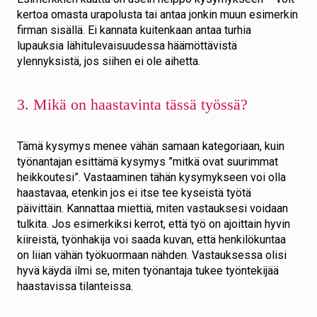
kertoa omasta urapolusta tai antaa jonkin muun esimerkin
firman sisällä. Ei kannata kuitenkaan antaa turhia
lupauksia lähitulevaisuudessa häämöttävistä
ylennyksistä, jos siihen ei ole aihetta.
3. Mikä on haastavinta tässä työssä?
Tämä kysymys menee vähän samaan kategoriaan, kuin
työnantajan esittämä kysymys ”mitkä ovat suurimmat
heikkoutesi”. Vastaaminen tähän kysymykseen voi olla
haastavaa, etenkin jos ei itse tee kyseistä työtä
päivittäin. Kannattaa miettiä, miten vastauksesi voidaan
tulkita. Jos esimerkiksi kerrot, että työ on ajoittain hyvin
kiireistä, työnhakija voi saada kuvan, että henkilökuntaa
on liian vähän työkuormaan nähden. Vastauksessa olisi
hyvä käydä ilmi se, miten työnantaja tukee työntekijää
haastavissa tilanteissa.