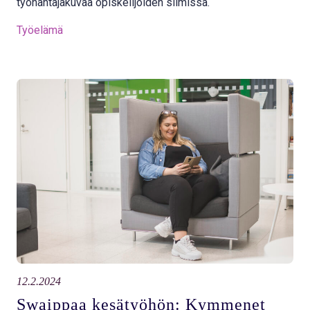
työnantajakuvaa opiskelijoiden silmissä.
Työelämä
12.2.2024
Swaippaa kesätyöhön: Kymmenet