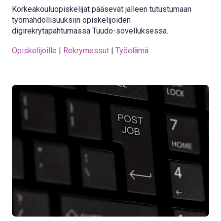
Korkeakouluopiskelijat pääsevät jälleen tutustumaan
työmahdollisuuksiin opiskelijoiden
digirekrytapahtumassa Tuudo-sovelluksessa.
Opiskelijoille
 | 
Rekrymessut
 | 
Työelämä