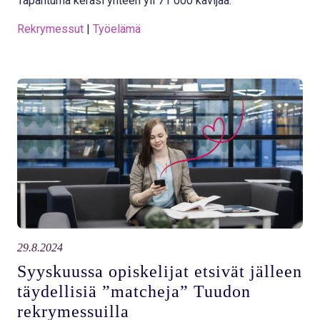
Tapahtuma keräsi yhteen yli 71 000 kävijää.
Rekrymessut
 | 
Työelämä
29.8.2024
Syyskuussa opiskelijat etsivät jälleen
täydellisiä ”matcheja” Tuudon
rekrymessuilla