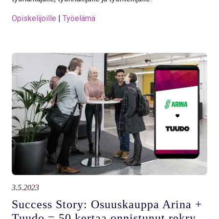
Opiskelijoille
 | 
Työelämä
3.5.2023
Success Story: Osuuskauppa Arina +
Tuudo = 50 kertaa onnistunut rekry