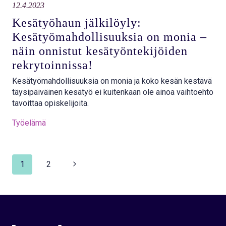
12.4.2023
Kesätyöhaun jälkilöyly:
Kesätyömahdollisuuksia on monia –
näin onnistut kesätyöntekijöiden
rekrytoinnissa!
Kesätyömahdollisuuksia on monia ja koko kesän kestävä
täysipäiväinen kesätyö ei kuitenkaan ole ainoa vaihtoehto
tavoittaa opiskelijoita.
Työelämä
Seuraava
1
2
Sivunavigointi
sivu